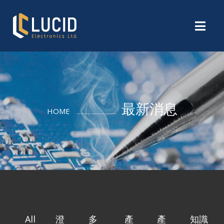
最新消息
HOME
All
澄
多
產
產
知識